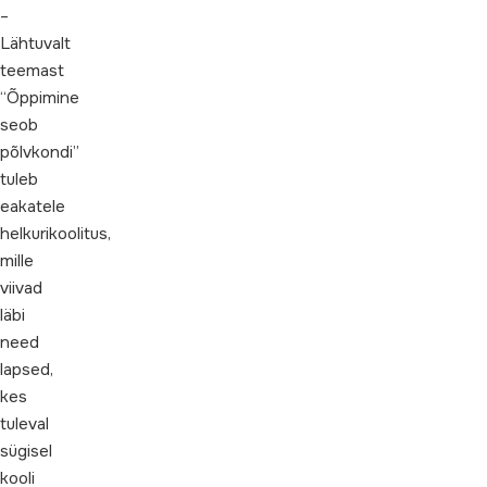
–
Lähtuvalt
teemast
“Õppimine
seob
põlvkondi”
tuleb
eakatele
helkurikoolitus,
mille
viivad
läbi
need
lapsed,
kes
tuleval
sügisel
kooli