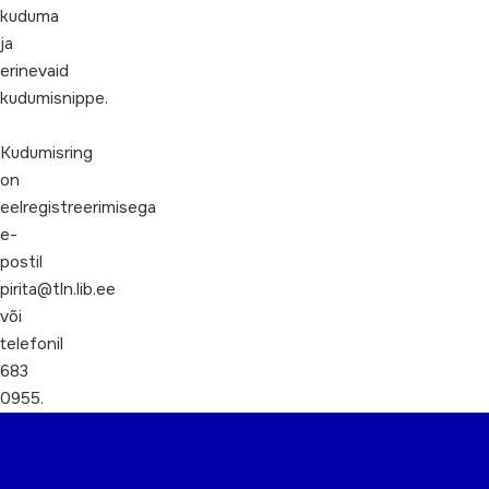
kuduma
ja
erinevaid
kudumisnippe.
Kudumisring
on
eelregistreerimisega
e-
postil
pirita@tln.lib.ee
või
telefonil
683
0955.