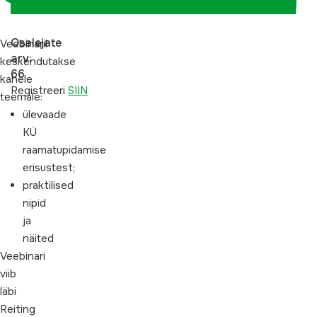
Osalejate
Veebinaril
arv:
keskendutakse
66
kahele
Registreeri
SIIN
teemale:
ülevaade
KÜ
raamatupidamise
erisustest;
praktilised
nipid
ja
näited
Veebinari
viib
läbi
Reiting