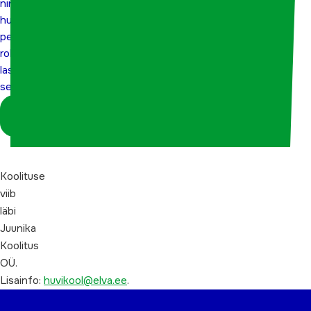
ning
pedagoogide roll
huvikooli
pedagoogide
laste
roll
seksuaalkasvatuses”
laste
seksuaalkasvatuses”
Logi sisse
koordinaatorina
Koolituse
viib
läbi
Juunika
Koolitus
OÜ.
Lisainfo:
huvikool@elva.ee
.