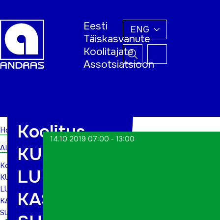
Eesti
ENG
Täiskasvanute
Koolitajate
Assotsiatsioon
Home
Koolitus
Home
14.10.2019 07:00 - 13:00
ALWs
KUIDAS
Koolitus
LUUA
KUIDAS
LUUA
KASULIKKE
KASULIKKE
SUHTEID?