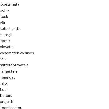
lõpetamata
põhi-,
kesk-
või
kutseharidus
lastega
kodus
olevatele
vanematelevanuses
55+
mittetöötavatele
inimestele
Täiendav
info:
Lea
Korem,
projekti
koordinaator,