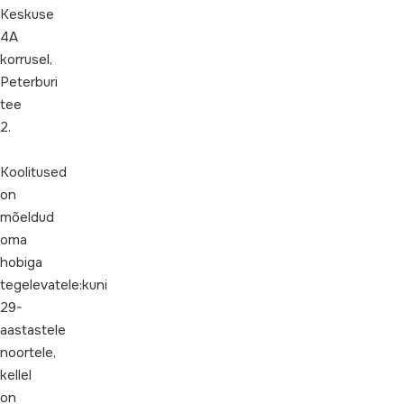
Keskuse
4A
korrusel,
Peterburi
tee
2.
Koolitused
on
mõeldud
oma
hobiga
tegelevatele:kuni
29-
aastastele
noortele,
kellel
on