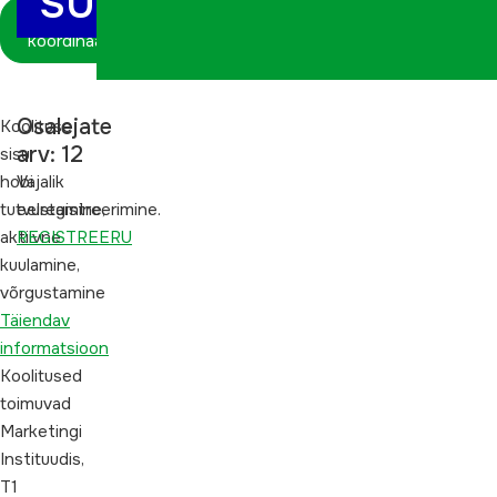
SUHTEID?
Logi sisse
koordinaatorina
Osalejate
Koolituse
arv: 12
sisu:
hobi
Vajalik
tutvustamine,
eelregistreerimine.
aktiivne
REGISTREERU
kuulamine,
võrgustamine
Täiendav
informatsioon
Koolitused
toimuvad
Marketingi
Instituudis,
T1