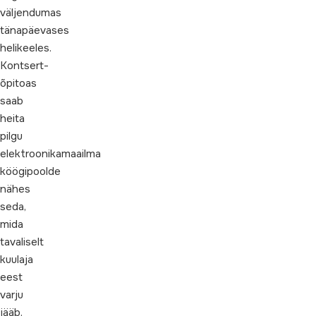
väljendumas
tänapäevases
helikeeles.
Kontsert-
õpitoas
saab
heita
pilgu
elektroonikamaailma
köögipoolde
nähes
seda,
mida
tavaliselt
kuulaja
eest
varju
jääb.