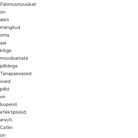
Pärimusmuusikat
on
alati
mängitud
oma
aja
kõige
moodsamate
pillidega.
Tänapäevased
uued
pillid
on
luuperid,
efektiplokid,
arvuti.
Cätlin
on