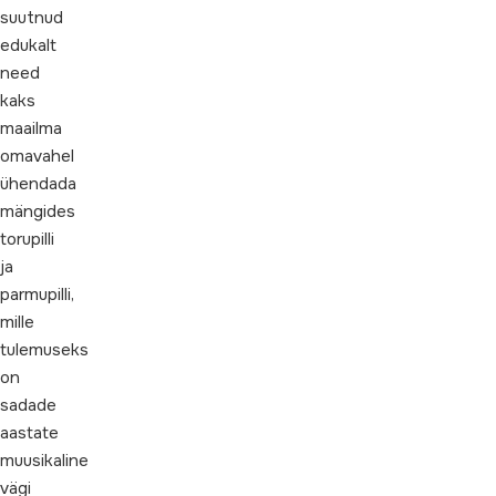
suutnud
edukalt
need
kaks
maailma
omavahel
ühendada
mängides
torupilli
ja
parmupilli,
mille
tulemuseks
on
sadade
aastate
muusikaline
vägi