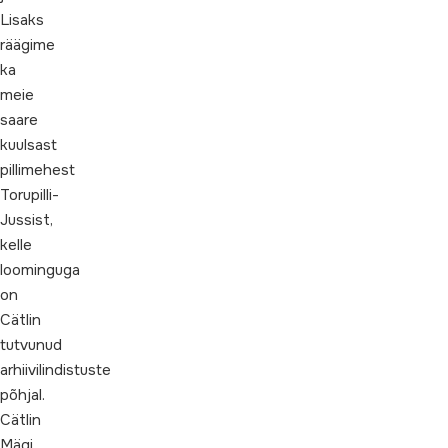
Lisaks
räägime
ka
meie
saare
kuulsast
pillimehest
Torupilli-
Jussist,
kelle
loominguga
on
Cätlin
tutvunud
arhiivilindistuste
põhjal.
Cätlin
Mägi