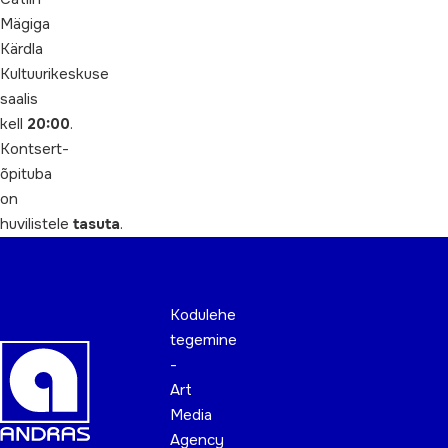
Mägiga
Kärdla
Kultuurikeskuse
saalis
kell
20:00
.
Kontsert-
õpituba
on
huvilistele
tasuta
.
Kodulehe
tegemine
-
Art
Media
Agency