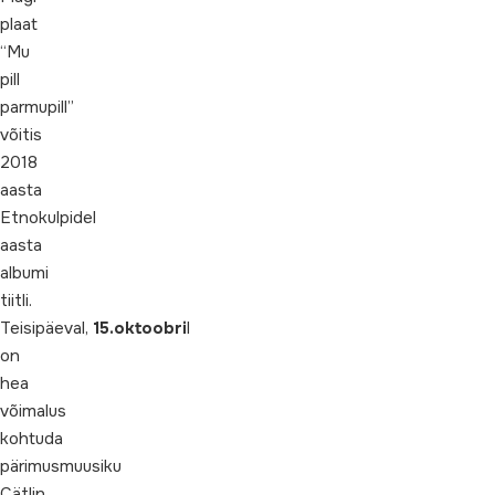
plaat
“Mu
pill
parmupill”
võitis
2018
aasta
Etnokulpidel
aasta
albumi
tiitli.
Teisipäeval,
15.oktoobri
l
on
hea
võimalus
kohtuda
pärimusmuusiku
Cätlin