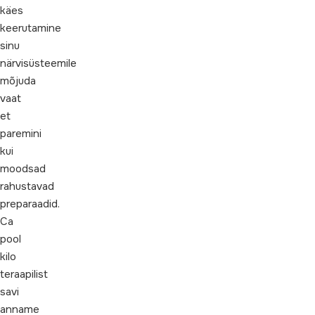
käes
keerutamine
sinu
närvisüsteemile
mõjuda
vaat
et
paremini
kui
moodsad
rahustavad
preparaadid.
Ca
pool
kilo
teraapilist
savi
anname