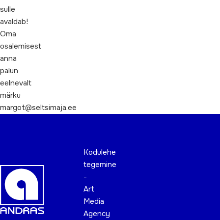
sulle
avaldab!
Oma
osalemisest
anna
palun
eelnevalt
märku
margot@seltsimaja.ee
Kodulehe
tegemine
-
Art
Media
Agency