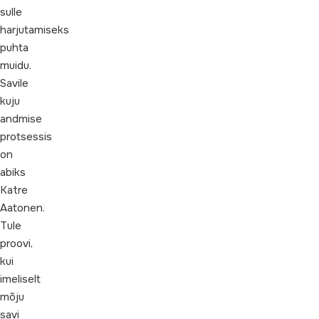
sulle
harjutamiseks
puhta
muidu.
Savile
kuju
andmise
protsessis
on
abiks
Katre
Aatonen.
Tule
proovi,
kui
imeliselt
mõju
savi