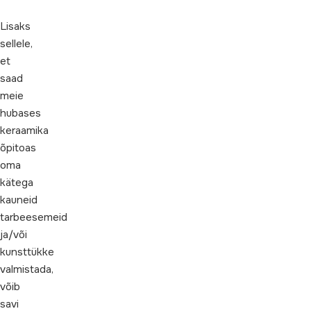
Lisaks
sellele,
et
saad
meie
hubases
keraamika
õpitoas
oma
kätega
kauneid
tarbeesemeid
ja/või
kunsttükke
valmistada,
võib
savi