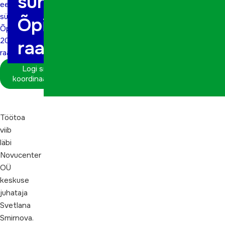
sündmuse
eestilise
sündmuse
Õpitund 2022
Õpitund
2022
raames
raames
Logi sisse
koordinaatorina
Töötoa
viib
läbi
Novucenter
OÜ
keskuse
juhataja
Svetlana
Smirnova.