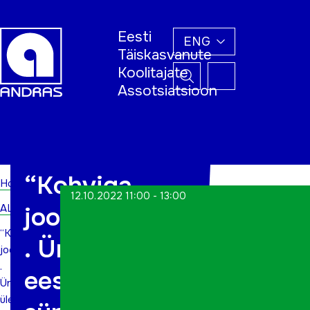
Eesti
ENG
Täiskasvanute
Koolitajate
Assotsiatsioon
Home
“Kohviga
Home
12.10.2022 11:00 - 13:00
ALWs
joonistamine”
“Kohviga
. Üritus üle-
joonistamine”
.
eestilise
Üritus
üle-