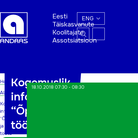
Eesti
ENG
Täiskasvanute
Koolitajate
Assotsiatsioon
Home
Kogemuslik
Home
18.10.2018 07:30 - 08:30
ALWs
infotund
Kogemuslik
“Õpi ja
infotund
“Õpi
tööta”
ja
tööta”