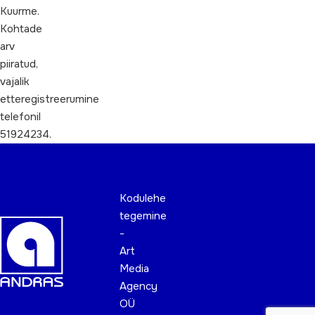
Kuurme.
Kohtade
arv
piiratud,
vajalik
etteregistreerumine
telefonil
51924234.
Kodulehe
tegemine
-
Art
Media
Agency
OÜ