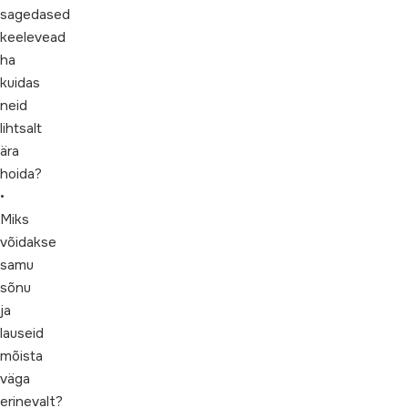
sagedased
keelevead
ha
kuidas
neid
lihtsalt
ära
hoida?
•
Miks
võidakse
samu
sõnu
ja
lauseid
mõista
väga
erinevalt?