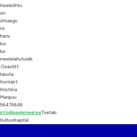
Keeleõhtu
on
ühtaegu
nii
hariv
kui
ka
meelelahutuslik
.Osavõtt:
tasuta.
Kontakt:
Kristiina
Maripuu
56476646
info@keelemeel.ee
Toetab:
Kultuurkapital