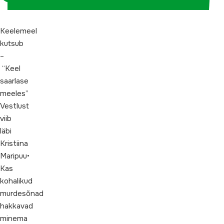
Keelemeel
kutsub
–
“Keel
saarlase
meeles”
Vestlust
viib
läbi
Kristiina
Maripuu•
Kas
kohalikud
murdesõnad
hakkavad
minema