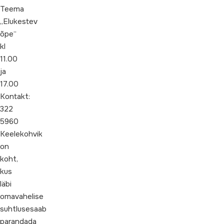
Teema
„Elukestev
õpe“
kl
11.00
ja
17.00
Kontakt:
322
5960
Keelekohvik
on
koht,
kus
läbi
omavahelise
suhtlusesaab
parandada