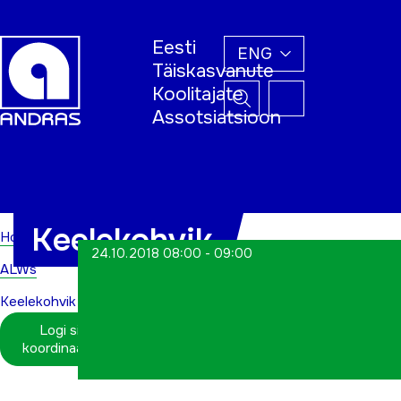
Eesti
ENG
Täiskasvanute
Koolitajate
Assotsiatsioon
Home
Keelekohvik
Home
24.10.2018 08:00 - 09:00
ALWs
Keelekohvik
Logi sisse
koordinaatorina