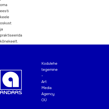
oma
eesti
keele
oskust
ja
praktiseerida
kõnekeelt.
Kodulehe
tegemine
-
Art
Media
Agency
OÜ