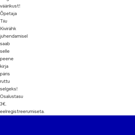
väärikust!
Õpetaja
Tiiu
Kivirähk
juhendamisel
saab
selle
peene
kirja
päris
ruttu
selgeks!
Osalustasu
3€,
eelregistreerumiseta.