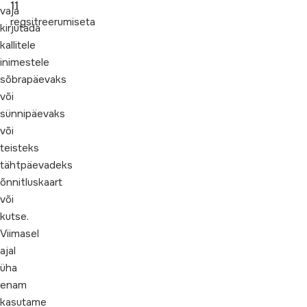
11
vaja
regsitreerumiseta
kirjutada
kallitele
inimestele
sõbrapäevaks
või
sünnipäevaks
või
teisteks
tähtpäevadeks
õnnitluskaart
või
kutse.
Viimasel
ajal
üha
enam
kasutame