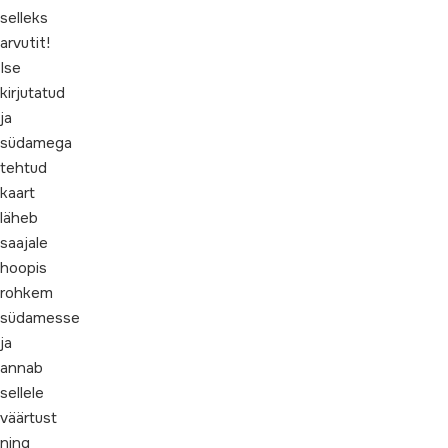
selleks
arvutit!
Ise
kirjutatud
ja
südamega
tehtud
kaart
läheb
saajale
hoopis
rohkem
südamesse
ja
annab
sellele
väärtust
ning