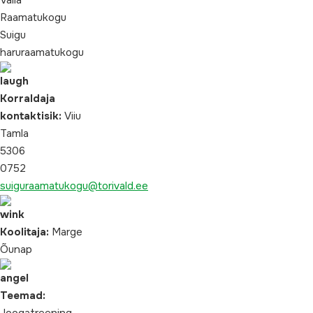
Valla
Raamatukogu
Suigu
haruraamatukogu
Korraldaja
kontaktisik:
Viiu
Tamla
5306
0752
suiguraamatukogu@torivald.ee
Koolitaja:
Marge
Õunap
Teemad: