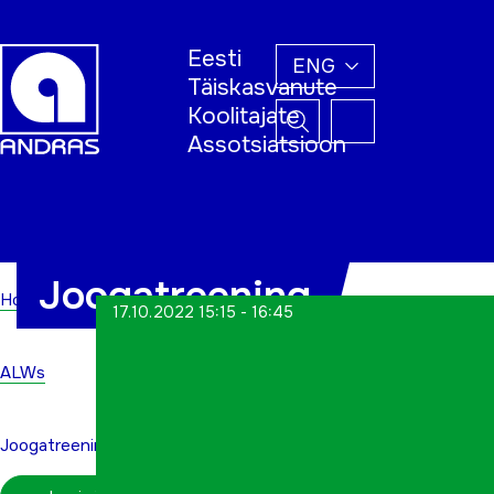
Eesti
ENG
Täiskasvanute
Koolitajate
Assotsiatsioon
Home
Joogatreening
Home
17.10.2022 15:15 - 16:45
ALWs
Joogatreening