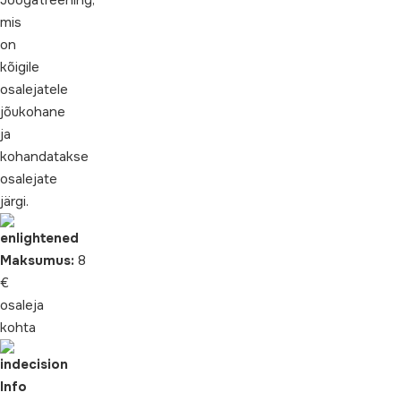
Joogatreening,
mis
on
kõigile
osalejatele
jõukohane
ja
kohandatakse
osalejate
järgi.
Maksumus:
8
€
osaleja
kohta
Info