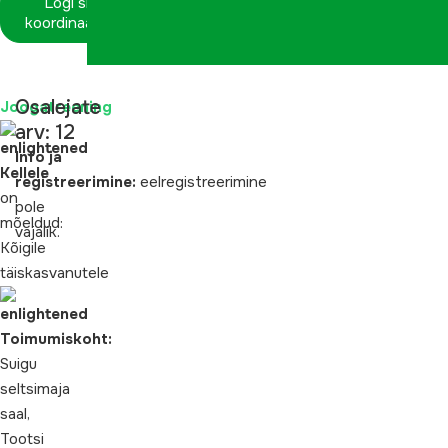
Logi sisse
koordinaatorina
Osalejate
Joogatreening
arv: 12
Info ja
Kellele
registreerimine:
eelregistreerimine
on
pole
mõeldud:
vajalik.
Kõigile
täiskasvanutele
Toimumiskoht:
Suigu
seltsimaja
saal,
Tootsi