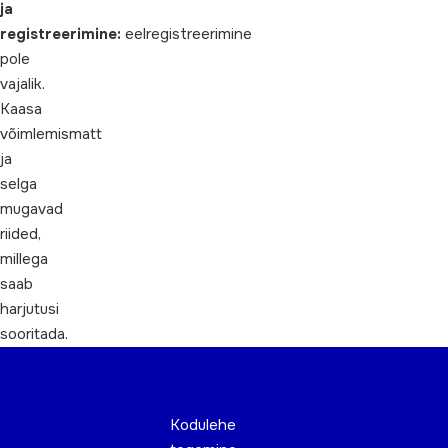
ja
registreerimine:
eelregistreerimine
pole
vajalik.
Kaasa
võimlemismatt
ja
selga
mugavad
riided,
millega
saab
harjutusi
sooritada.
Kodulehe