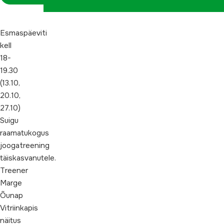
Esmaspäeviti
kell
18-
19.30
(13.10,
20.10,
27.10)
Suigu
raamatukogus
joogatreening
täiskasvanutele.
Treener
Marge
Õunap
Vitriinkapis
näitus