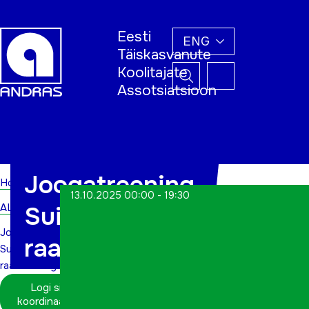
Eesti
ENG
Täiskasvanute
Koolitajate
Assotsiatsioon
Home
Joogatreening
Home
13.10.2025 00:00 - 19:30
ALWs
Suigu
Joogatreening
raamatukogus
Suigu
raamatukogus
Logi sisse
koordinaatorina