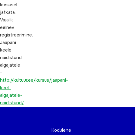
kursusel
jätkata.
Vajalik
eelnev
registreerimine.
Jaapani
keele
näidistund
algajatele
–
http://kultuur.ee/kursus/jaapani-
keel-
algajatele-
naidistund/
Kodulehe