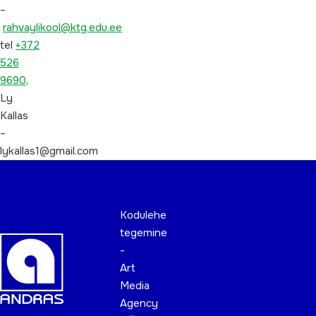
–
rahvaylikool@ktg.edu.ee
tel
+372
526
9690
,
Ly
Kallas
–
lykallas1@gmail.com
Kodulehe
tegemine
-
Art
Media
Agency