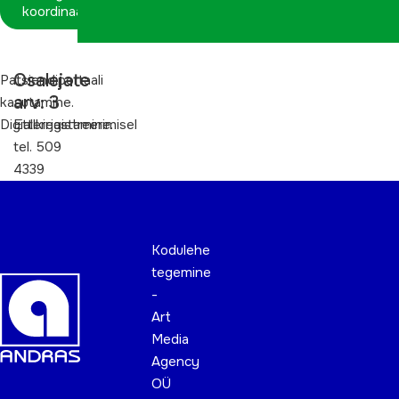
koordinaatorina
Osalejate
Patsiendiportaali
arv: 3
kasutamine.
Digiallkirjastamine.
Etteregistreerimisel
tel. 509
4339
Kodulehe
tegemine
-
Art
Media
Agency
OÜ