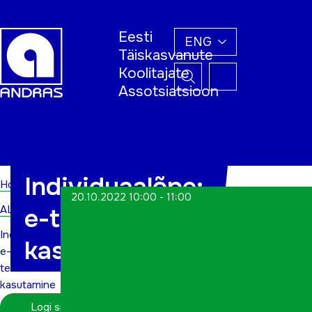
Eesti
ENG
Täiskasvanute
Koolitajate
Assotsiatsioon
Home
Individuaalõpe:
Home
20.10.2022 10:00 - 11:00
ALWs
e-teenuste
Individuaalõpe:
kasutamine
e-
teenuste
kasutamine
Logi sisse