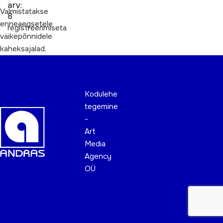
arv:
Valmistatakse
8
enneaegsetele
registreerimiseta
väikepõnnidele
kaheksajalad.
Kodulehe
tegemine
-
Art
Media
Agency
OÜ