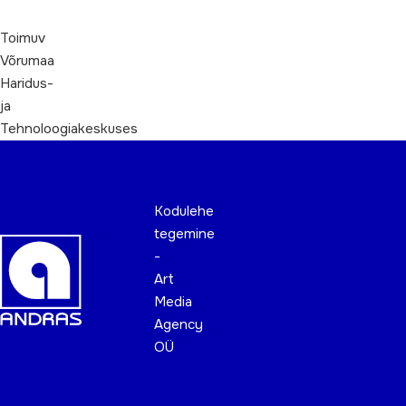
Toimuv
Võrumaa
Haridus-
ja
Tehnoloogiakeskuses
Kodulehe
tegemine
-
Art
Media
Agency
OÜ