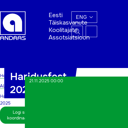
Eesti
ENG
Täiskasvanute
Koolitajate
Assotsiatsioon
Home
Haridusfest
Home
21.11.2025 00:00
ALWs
2025
Haridusfest
2025
Logi sisse
koordinaatorina