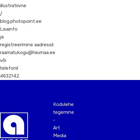
illustratiivne
/
blog.photopoint.ee
Lisainfo
ja
registreerimine aadressil
raamatukogu@hiiumaa.ee
või
telefonil
4632142.
Kodulehe
tegemine
-
Art
Media