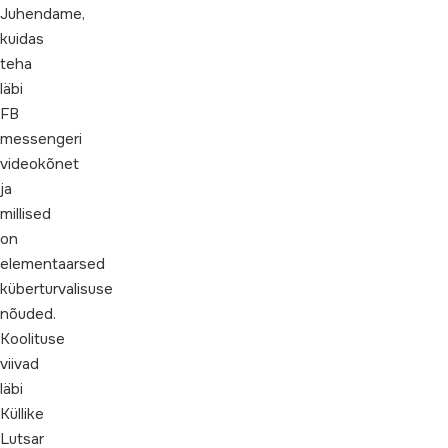
Juhendame,
kuidas
teha
läbi
FB
messengeri
videokõnet
ja
millised
on
elementaarsed
küberturvalisuse
nõuded.
Koolituse
viivad
läbi
Küllike
Lutsar