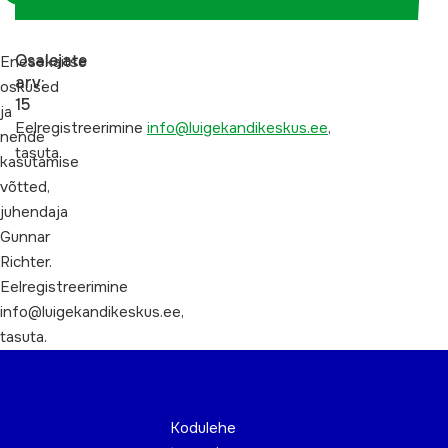
Osalejate
Enesekaitse
arv:
oskused
15
ja
Eelregistreerimine
info@luigekandikeskus.ee
,
nende
tasuta.
kasutamise
võtted,
juhendaja
Gunnar
Richter.
Eelregistreerimine
info@luigekandikeskus.ee,
tasuta.
Kodulehe