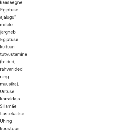
kaasaegne
Egiptuse
ajalugu”,
millele
järgneb
Egiptuse
kultuuri
tutvustamine
(toidud,
rahvariided
ning
muusika).
Ürituse
korraldaja
Sillamäe
Lastekaitse
Ühing
koostöös