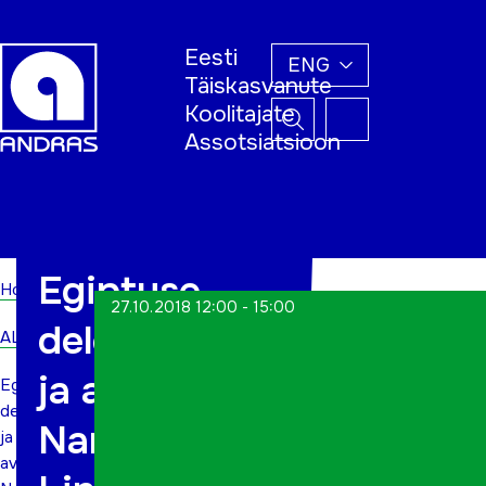
Eesti
ENG
Täiskasvanute
Koolitajate
Assotsiatsioon
Home
Egiptuse
Home
27.10.2018 12:00 - 15:00
delegatsioon
ALWs
ja avab
Egiptuse
delegatsioon
Narva
ja
avab