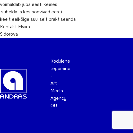
võimaldab juba eesti keeles
suhelda ja kes soovivad eesti
keelt eelkõige suuliselt praktiseerida.
Kontakt Elviira
Sidorova
Kodulehe
tegemine
-
Art
Media
Agency
OÜ