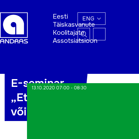
Eesti
ENG
Täiskasvanute
Koolitajate
Assotsiatsioon
Home
E-seminar
13.10.2020 07:00 - 08:30
„Ettevõtjaks
või mitte?“