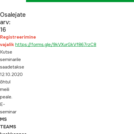
Osalejate
arv:
16
Registreerimine
vajalik
https://forms.gle/9kVXurGkVf867rzC8
Kutse
seminarile
saadetakse
12.10.2020
õhtul
meili
peale.
E-
seminar
MS
TEAMS