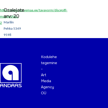
Osalejate
http://www.korvemaa.ee/tavavorm/discgolfi-
arv: 20
manguohtu-
Marilin
2
Pehka 5349
9598
Kodulehe
tegemine
-
Art
Media
Agency
OÜ