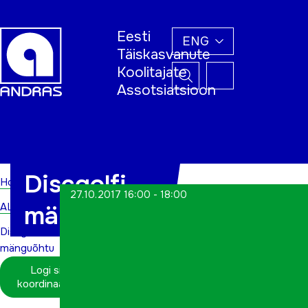
Eesti
ENG
Täiskasvanute
Koolitajate
Assotsiatsioon
Home
Discgolfi
Home
27.10.2017 16:00 - 18:00
ALWs
mänguõhtu
Discgolfi
mänguõhtu
Logi sisse
koordinaatorina