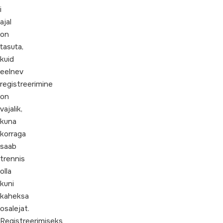
i
ajal
on
tasuta,
kuid
eelnev
registreerimine
on
vajalik,
kuna
korraga
saab
trennis
olla
kuni
kaheksa
osalejat.
Registreerimiseks