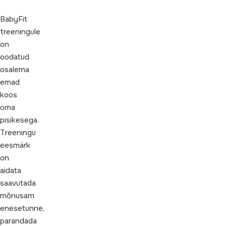
BabyFit
treeningule
on
oodatud
osalema
emad
koos
oma
pisikesega.
Treeningu
eesmärk
on
aidata
saavutada
mõnusam
enesetunne,
parandada