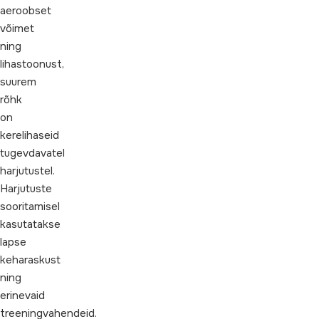
aeroobset
võimet
ning
lihastoonust,
suurem
rõhk
on
kerelihaseid
tugevdavatel
harjutustel.
Harjutuste
sooritamisel
kasutatakse
lapse
keharaskust
ning
erinevaid
treeningvahendeid.