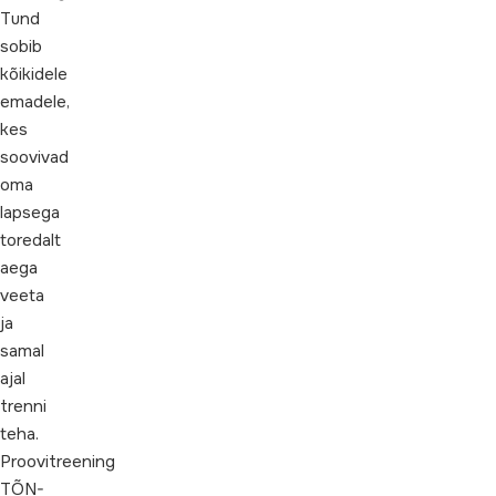
Tund
sobib
kõikidele
emadele,
kes
soovivad
oma
lapsega
toredalt
aega
veeta
ja
samal
ajal
trenni
teha.
Proovitreening
TÕN-