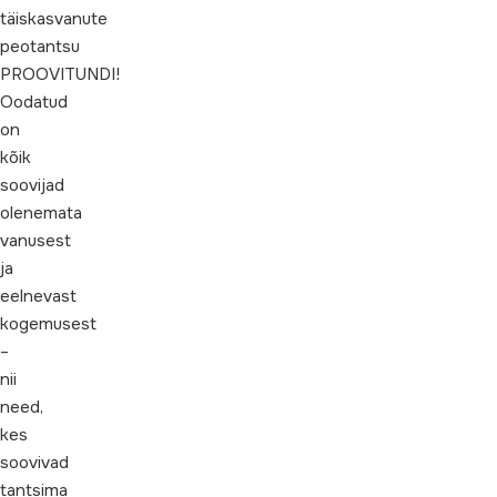
täiskasvanute
peotantsu
PROOVITUNDI!
Oodatud
on
kõik
soovijad
olenemata
vanusest
ja
eelnevast
kogemusest
–
nii
need,
kes
soovivad
tantsima