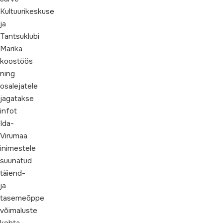
Kultuurikeskuse
ja
Tantsuklubi
Marika
koostöös
ning
osalejatele
jagatakse
infot
Ida-
Virumaa
inimestele
suunatud
täiend-
ja
tasemeõppe
võimaluste