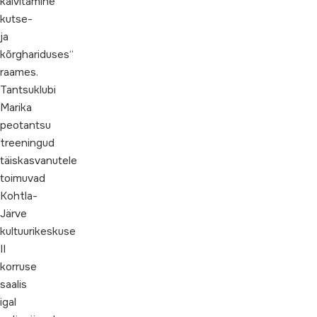
käivitamine
kutse-
ja
kõrghariduses“
raames.
Tantsuklubi
Marika
peotantsu
treeningud
täiskasvanutele
toimuvad
Kohtla-
Järve
kultuurikeskuse
II
korruse
saalis
igal