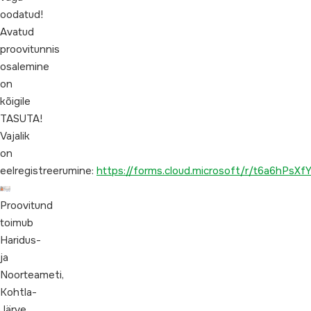
oodatud!
Avatud
proovitunnis
osalemine
on
kõigile
TASUTA!
Vajalik
on
eelregistreerumine:
https://forms.cloud.microsoft/r/t6a6hPsXf
Proovitund
toimub
Haridus-
ja
Noorteameti,
Kohtla-
Järve