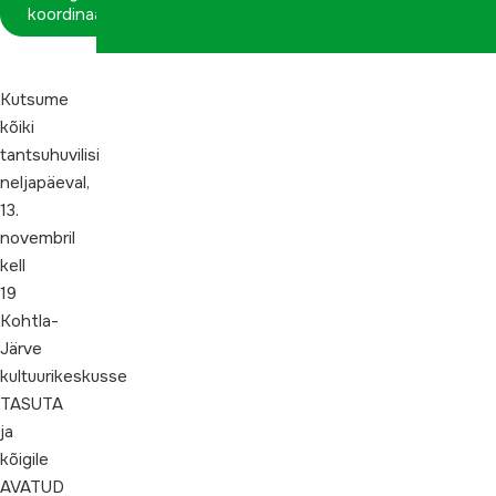
koordinaatorina
Kutsume
kõiki
tantsuhuvilisi
neljapäeval,
13.
novembril
kell
19
Kohtla-
Järve
kultuurikeskusse
TASUTA
ja
kõigile
AVATUD