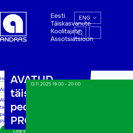
Eesti
ENG
Täiskasvanute
Koolitajate
Assotsiatsioon
Home
AVATUD
Home
13.11.2025 19:00 - 20:00
ALWs
täiskasvanute
AVATUD
peotantsu
täiskasvanute
peotantsu
PROOVITUND
PROOVITUND
Logi sisse