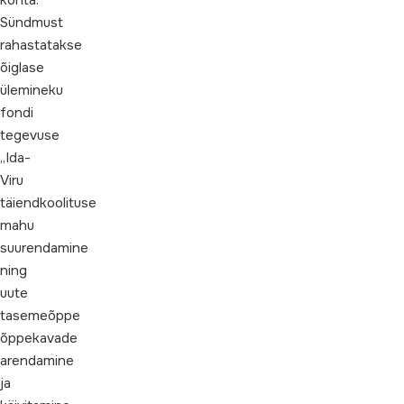
kohta.
Sündmust
rahastatakse
õiglase
ülemineku
fondi
tegevuse
„Ida-
Viru
täiendkoolituse
mahu
suurendamine
ning
uute
tasemeõppe
õppekavade
arendamine
ja