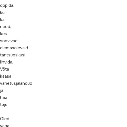
õppida,
kui
ka
need,
kes
soovivad
olemasolevaid
tantsuoskusi
lihvida.
Võta
kaasa
vahetusjalanõud
ja
hea
tuju
–
Oled
väga