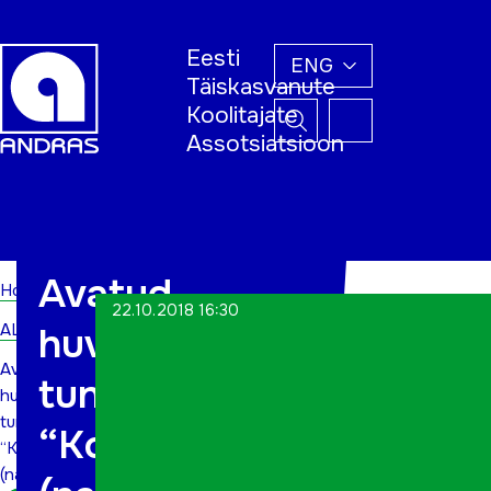
Eesti
ENG
Täiskasvanute
Koolitajate
Assotsiatsioon
Home
Avatud
Home
22.10.2018 16:30
ALWs
huviringi
Avatud
tund:
huviringi
tund:
“Kohvilähkrid”
“Kohvilähkrid”
(naisrühm)