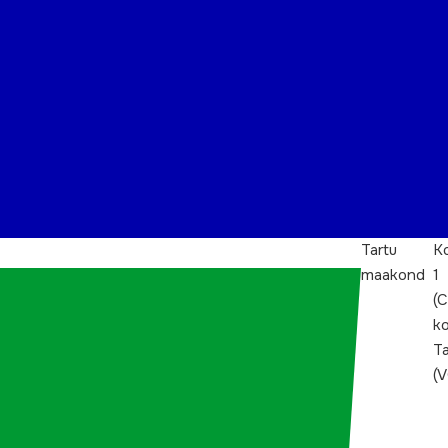
Tartu
Ko
maakond
1
(C
ko
Ta
(