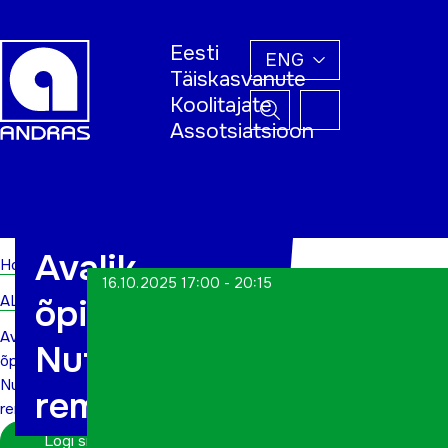
Eesti
ENG
Täiskasvanute
Koolitajate
Assotsiatsioon
Home
Avalik
Home
16.10.2025 17:00 - 20:15
ALWs
õpisündmus!
Avalik
Nutikad
õpisündmus!
Nutikad
remondinipid
remondinipid
Logi sisse