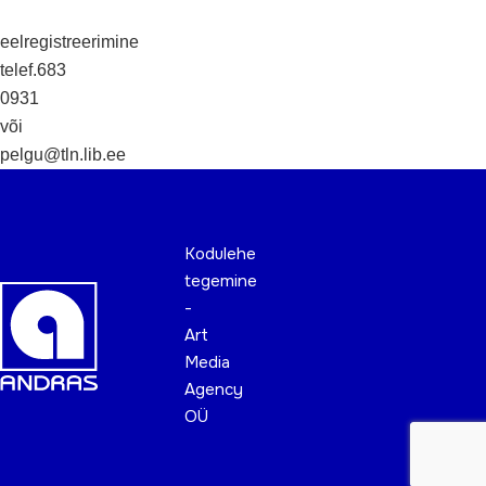
eelregistreerimine
telef.683
0931
või
pelgu@tln.lib.ee
Kodulehe
tegemine
-
Art
Media
Agency
OÜ