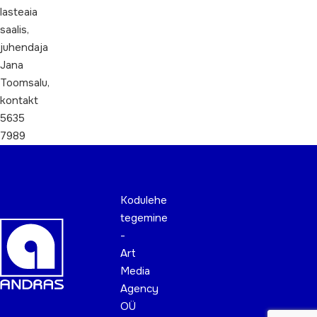
lasteaia
saalis,
juhendaja
Jana
Toomsalu,
kontakt
5635
7989
Kodulehe
tegemine
-
Art
Media
Agency
OÜ