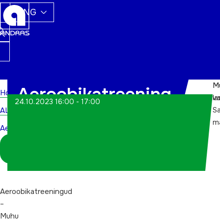
ENG
M
M
Aeroobikatreening
Home
va
la
24.10.2023 16:00 - 17:00
S
ALWs
m
Aeroobikatreening
Logi sisse
koordinaatorina
Aeroobikatreeningud
–
Muhu