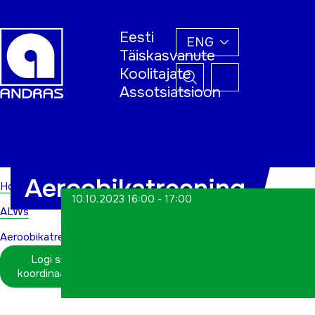
Eesti
ENG
Täiskasvanute
Koolitajate
Assotsiatsioon
Home
Aeroobikatreening
Home
10.10.2023 16:00 - 17:00
ALWs
Aeroobikatreening
Logi sisse
koordinaatorina