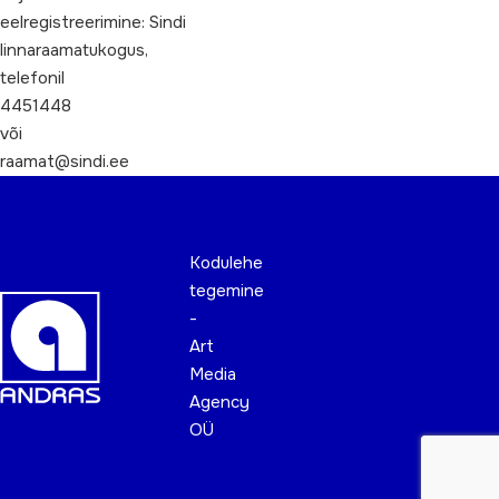
eelregistreerimine: Sindi
linnaraamatukogus,
telefonil
4451448
või
raamat@sindi.ee
Kodulehe
tegemine
-
Art
Media
Agency
OÜ