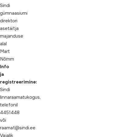
Sindi
gümnaasiumi
direktori
asetäitja
majanduse
alal
Mart
Nõmm
Info
ja
registreerimine:
Sindi
linnaraamatukogus,
telefonil
4451448
või
raamat@sindi.ee
Vajalik