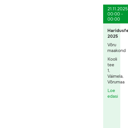
21.11.2025
00:00 -
00:00
Haridusfe
2025
Võru
maakond
Kooli
tee
1,
Väimela,
Võrumaa
Loe
edasi