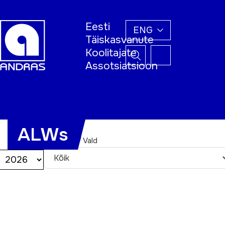
Eesti
ENG
Täiskasvanute
Koolitajate
Assotsiatsioon
Home
ALWs
Maakond / Vald