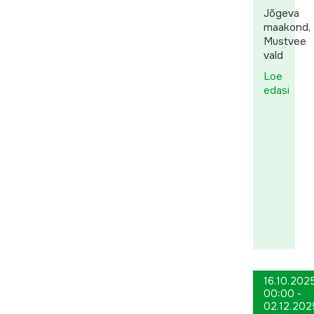
Jõgeva
maakond,
Mustvee
vald
Loe
edasi
16.10.202
00:00 -
02.12.202