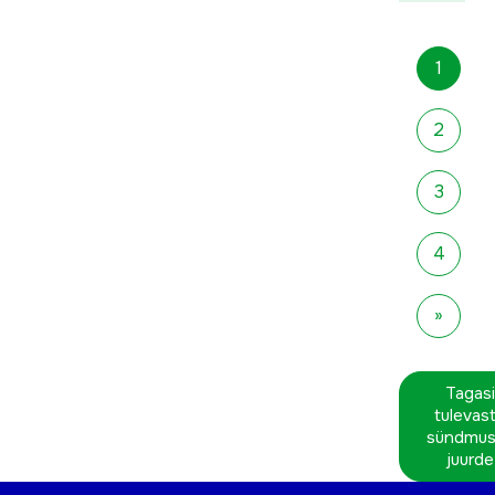
1
2
3
4
»
Tagasi
tulevas
sündmus
juurde