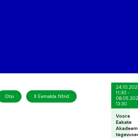
24.10.202
11:30 -
Otsi
X Eemalda filtrid
08.05.20
13:30
Voore
Eakate
Akadeem
tegevuse