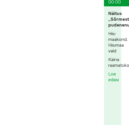
00:00
Näitus
„Sõrmest
pudenen
Hiiu
maakond,
Hiiumaa
vald
Käina
raamatuk
Loe
edasi