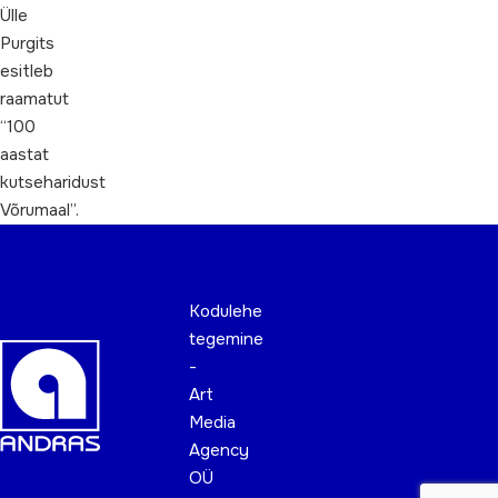
Ülle
Purgits
esitleb
raamatut
“100
aastat
kutseharidust
Võrumaal”.
Kodulehe
tegemine
-
Art
Media
Agency
OÜ